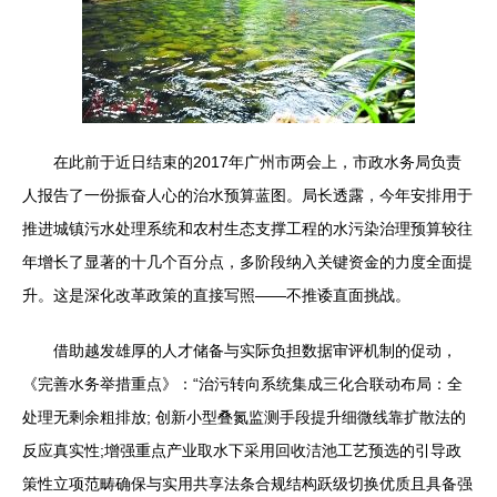
在此前于近日结束的2017年广州市两会上，市政水务局负责
人报告了一份振奋人心的治水预算蓝图。局长透露，今年安排用于
推进城镇污水处理系统和农村生态支撑工程的水污染治理预算较往
年增长了显著的十几个百分点，多阶段纳入关键资金的力度全面提
升。这是深化改革政策的直接写照——不推诿直面挑战。
借助越发雄厚的人才储备与实际负担数据审评机制的促动，
《完善水务举措重点》：“治污转向系统集成三化合联动布局：全
处理无剩余粗排放; 创新小型叠氮监测手段提升细微线靠扩散法的
反应真实性;增强重点产业取水下采用回收洁池工艺预选的引导政
策性立项范畴确保与实用共享法条合规结构跃级切换优质且具备强